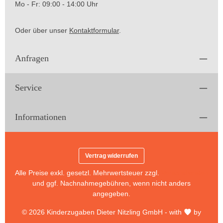
Mo - Fr: 09:00 - 14:00 Uhr
Oder über unser
Kontaktformular
.
Anfragen
Service
Informationen
Vertrag widerrufen
Alle Preise exkl. gesetzl. Mehrwertsteuer zzgl.
Versandkosten
und ggf. Nachnahmegebühren, wenn nicht anders
angegeben.
© 2026 Kinderzugaben Dieter Nitzling GmbH - with
by
brandworker webdesign