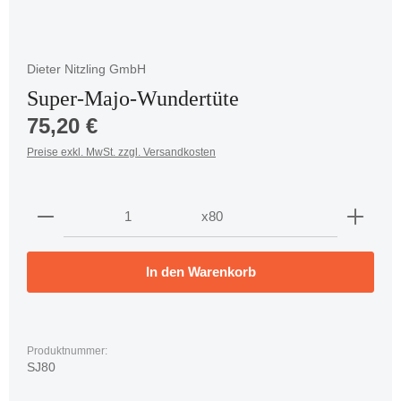
Dieter Nitzling GmbH
Super-Majo-Wundertüte
Regulärer Preis:
75,20 €
Preise exkl. MwSt. zzgl. Versandkosten
Produkt Anzahl: Gib den gewünschten Wert ein oder 
x80
In den Warenkorb
Produktnummer:
SJ80