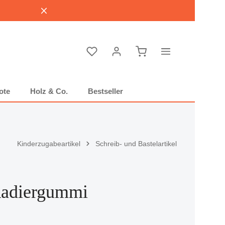
Warenkorb enthält 0 P
ote
Holz & Co.
Bestseller
Kinderzugabeartikel
Schreib- und Bastelartikel
 Radiergummi