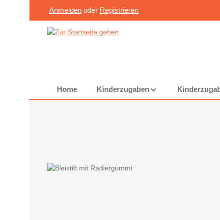
Anmelden
oder
Registrieren
Zum Hauptinhalt springen
Zur Suche springen
Zur Hauptnavigation springen
Home
Kinderzugaben
Kinderzugab
Bildergalerie überspringen