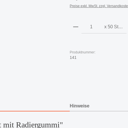
Preise exkl. MwSt. zzgl. Versandkost
Produkt Anzahl: Gi
x 50 Stück
Produktnummer:
141
Hinweise
ft mit Radiergummi"