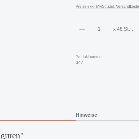
Preise exkl. MwSt. zzgl. Versandkost
Produkt Anzahl: Gi
x 48 Stück
Produktnummer:
347
Hinweise
iguren"