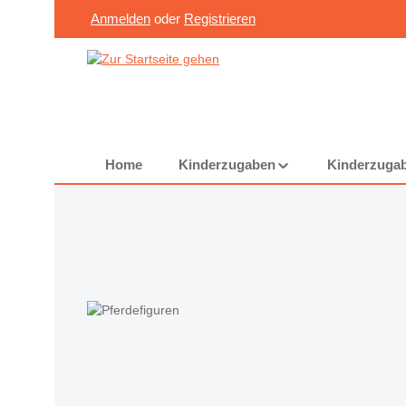
Anmelden
oder
Registrieren
Zum Hauptinhalt springen
Zur Suche springen
Zur Hauptnavigation springen
Home
Kinderzugaben
Kinderzugab
Bildergalerie überspringen