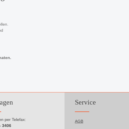
llen.
nd
onaten.
agen
Service
n per Telefax:
AGB
- 3406