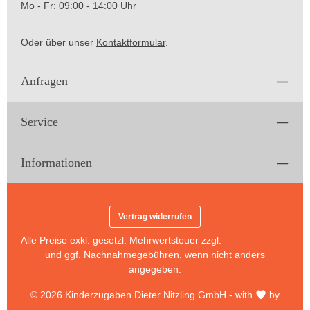
Mo - Fr: 09:00 - 14:00 Uhr
Oder über unser
Kontaktformular
.
Anfragen
Service
Informationen
Vertrag widerrufen
Alle Preise exkl. gesetzl. Mehrwertsteuer zzgl.
Versandkosten
und ggf. Nachnahmegebühren, wenn nicht anders
angegeben.
© 2026 Kinderzugaben Dieter Nitzling GmbH - with
by
brandworker webdesign