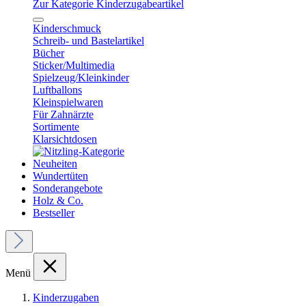
Zur Kategorie Kinderzugabeartikel
Kinderschmuck
Schreib- und Bastelartikel
Bücher
Sticker/Multimedia
Spielzeug/Kleinkinder
Luftballons
Kleinspielwaren
Für Zahnärzte
Sortimente
Klarsichtdosen
Neuheiten
Wundertüten
Sonderangebote
Holz & Co.
Bestseller
Menü
Kinderzugaben