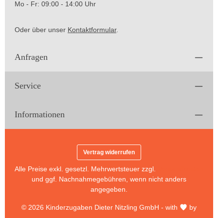
Mo - Fr: 09:00 - 14:00 Uhr
Oder über unser
Kontaktformular
.
Anfragen
Service
Informationen
Vertrag widerrufen
Alle Preise exkl. gesetzl. Mehrwertsteuer zzgl.
Versandkosten
und ggf. Nachnahmegebühren, wenn nicht anders
angegeben.
© 2026 Kinderzugaben Dieter Nitzling GmbH - with
by
brandworker webdesign