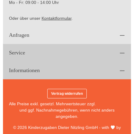
Mo - Fr: 09:00 - 14:00 Uhr
Oder über unser
Kontaktformular
.
Anfragen
Service
Informationen
Vertrag widerrufen
Alle Preise exkl. gesetzl. Mehrwertsteuer zzgl.
Versandkosten
und ggf. Nachnahmegebühren, wenn nicht anders
angegeben.
© 2026 Kinderzugaben Dieter Nitzling GmbH - with
by
brandworker webdesign