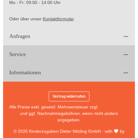
Mo - Fr: 09:00 - 14:00 Uhr
Oder über unser
Kontaktformular
.
Anfragen
Service
Informationen
Vertrag widerrufen
Alle Preise exkl. gesetzl. Mehrwertsteuer zzgl.
Versandkosten
und ggf. Nachnahmegebühren, wenn nicht anders
angegeben.
© 2026 Kinderzugaben Dieter Nitzling GmbH - with
by
brandworker webdesign