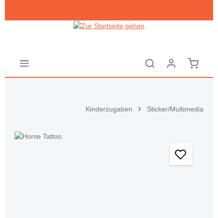
Zum Hauptinhalt springen
Warenk
Kinderzugaben
Sticker/Multimedia
Bildergalerie überspringen